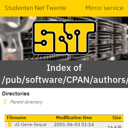
Studenten Net Twente
Mirror service
Index of
/pub/software/CPAN/author
Directories
Parent directory
Filename
Modification time
Size
AI-Gene-Seque
2001-06-03 01:14
16 KiB