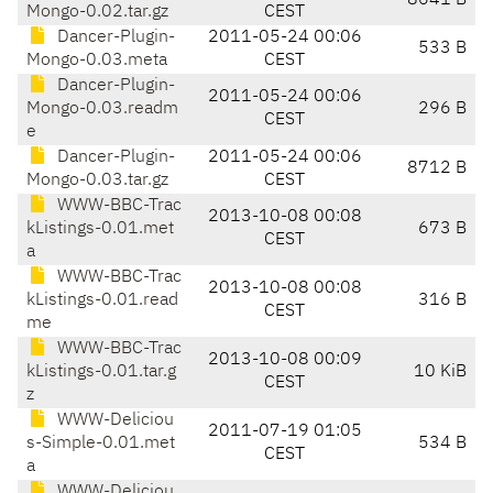
8641 B
Mongo-0.02.tar.gz
CEST
Dancer-Plugin-
2011-05-24 00:06
533 B
Mongo-0.03.meta
CEST
Dancer-Plugin-
2011-05-24 00:06
Mongo-0.03.readm
296 B
CEST
e
Dancer-Plugin-
2011-05-24 00:06
8712 B
Mongo-0.03.tar.gz
CEST
WWW-BBC-Trac
2013-10-08 00:08
kListings-0.01.met
673 B
CEST
a
WWW-BBC-Trac
2013-10-08 00:08
kListings-0.01.read
316 B
CEST
me
WWW-BBC-Trac
2013-10-08 00:09
kListings-0.01.tar.g
10 KiB
CEST
z
WWW-Deliciou
2011-07-19 01:05
s-Simple-0.01.met
534 B
CEST
a
WWW-Deliciou