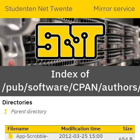
Studenten Net Twente
Mirror service
Index of
/pub/software/CPAN/authors/
Directories
Parent directory
Filename
Modification time
Size
App-Scrobble-
2012-03-25 15:00
654 B