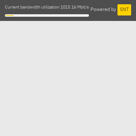
Current bandwidth utilization 1015.16 Mbit/s
Powered by
SNT